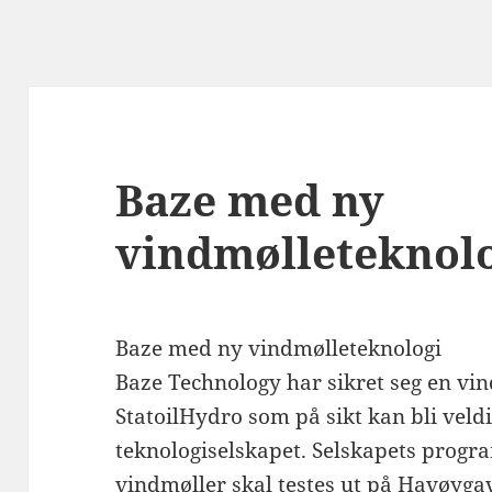
Baze med ny
vindmølleteknol
Baze med ny vindmølleteknologi
Baze Technology har sikret seg en v
StatoilHydro som på sikt kan bli veldig
teknologiselskapet. Selskapets progr
vindmøller skal testes ut på Havøyga