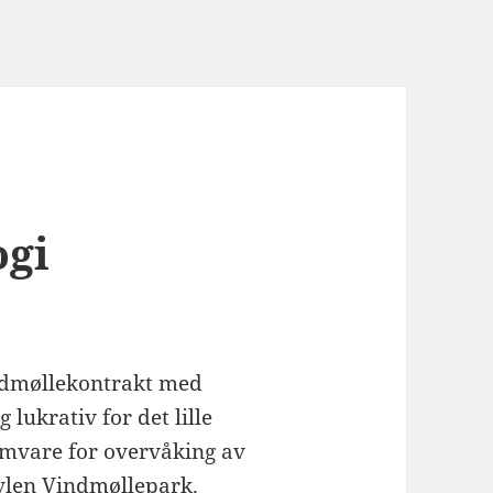
ogi
indmøllekontrakt med
 lukrativ for det lille
amvare for overvåking av
vlen Vindmøllepark.