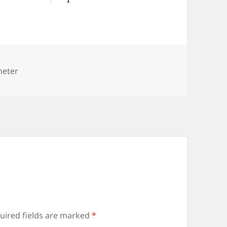
ies
heter
uired fields are marked
*