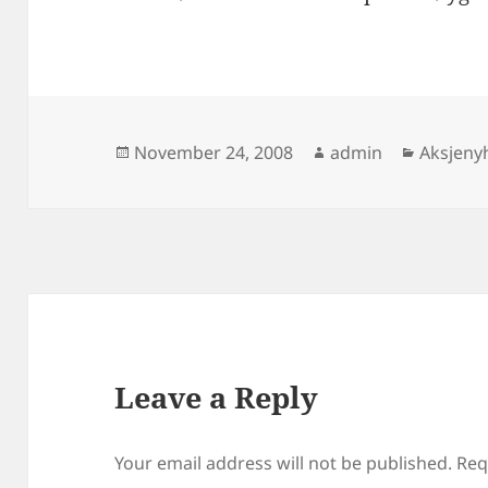
Posted
Author
Categor
November 24, 2008
admin
Aksjeny
on
Leave a Reply
Your email address will not be published.
Req