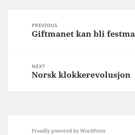
Post
navigation
PREVIOUS
Giftmanet kan bli festma
Previous
post:
NEXT
Norsk klokkerevolusjon
Next
post:
Proudly powered by WordPress