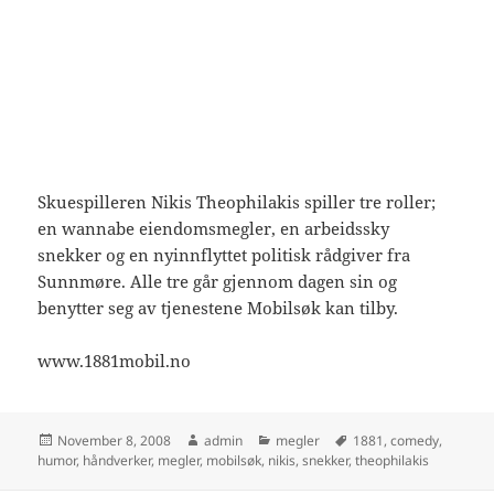
Skuespilleren Nikis Theophilakis spiller tre roller;
en wannabe eiendomsmegler, en arbeidssky
snekker og en nyinnflyttet politisk rådgiver fra
Sunnmøre. Alle tre går gjennom dagen sin og
benytter seg av tjenestene Mobilsøk kan tilby.
www.1881mobil.no
Posted
Author
Categories
Tags
November 8, 2008
admin
megler
1881
,
comedy
,
on
humor
,
håndverker
,
megler
,
mobilsøk
,
nikis
,
snekker
,
theophilakis