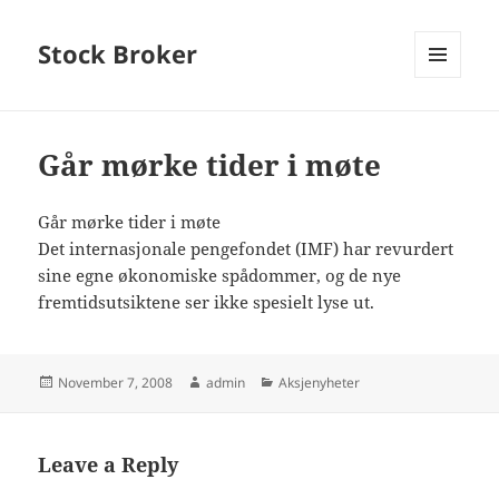
Stock Broker
MENU
AND
WIDGETS
Går mørke tider i møte
Går mørke tider i møte
Det internasjonale pengefondet (IMF) har revurdert
sine egne økonomiske spådommer, og de nye
fremtidsutsiktene ser ikke spesielt lyse ut.
Posted
Author
Categories
November 7, 2008
admin
Aksjenyheter
on
Leave a Reply