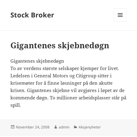
Stock Broker
MENU
AND
WIDGETS
Gigantenes skjebnedøgn
Gigantenes skjebnedøgn
To av verdens største selskaper kjemper for livet.
Ledelsen i General Motors og Citigroup sitter i
krisemøter for å finne løsninger på den akutte
krisen. Gigantenes skjebne vil avgjøres i løpet av de
kommende døgn. To millioner arbeidsplasser står på
spill.
Posted
Author
Categories
November 24, 2008
admin
Aksjenyheter
on