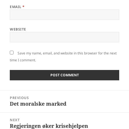
EMAIL
*
WEBSITE
Save my name, email, and website in this browser for the next
time I comment.
Post
PREVIOUS
navigation
Det moralske marked
Previous
post:
NEXT
Regjeringen øker krisehjelpen
Next