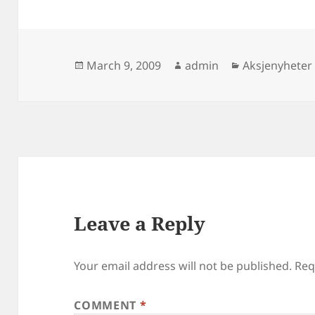
Posted
Author
Categories
March 9, 2009
admin
Aksjenyheter
on
Leave a Reply
Your email address will not be published.
Req
COMMENT
*