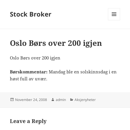
Stock Broker
MENU
AND
WIDGETS
Oslo Børs over 200 igjen
Oslo Børs over 200 igjen
Børskommentar:
Mandag ble en solskinnsdag i en
høst full av uvær.
Posted
Author
Categories
November 24, 2008
admin
Aksjenyheter
on
Leave a Reply