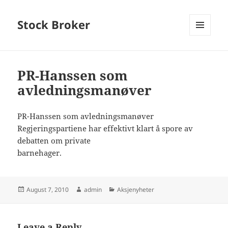
Stock Broker
MENU
AND
WIDGETS
PR-Hanssen som
avledningsmanøver
PR-Hanssen som avledningsmanøver
Regjeringspartiene har effektivt klart å spore av
debatten om private
barnehager.
Posted
Author
Categories
August 7, 2010
admin
Aksjenyheter
on
Leave a Reply