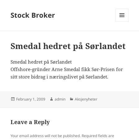
Stock Broker
MENU
AND
WIDGETS
Smedal hedret på Sørlandet
Smedal hedret på Sørlandet
Offshore-gründer Arne Smedal fikk Sør-Prisen for
sitt store bidrag i næringslivet på Sørlandet.
Posted
Author
Categories
February 1, 2009
admin
Aksjenyheter
on
Leave a Reply
Your email address will not be published.
Required fields are