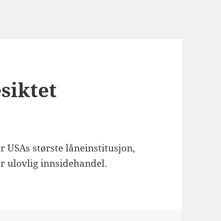
siktet
ar USAs største låneinstitusjon,
or ulovlig innsidehandel.