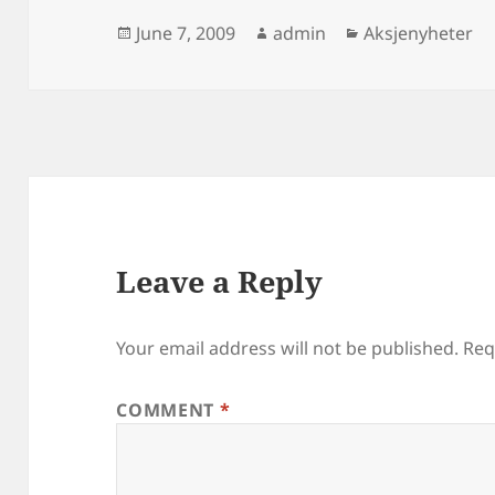
Posted
Author
Categories
June 7, 2009
admin
Aksjenyheter
on
Leave a Reply
Your email address will not be published.
Req
COMMENT
*