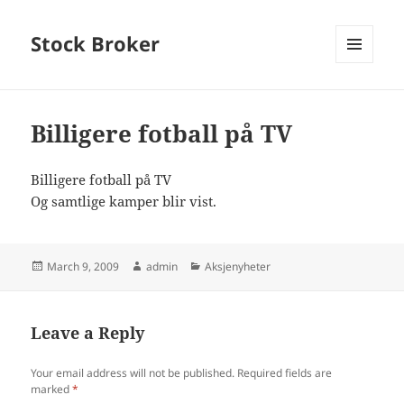
Stock Broker
MENU
AND
WIDGETS
Billigere fotball på TV
Billigere fotball på TV
Og samtlige kamper blir vist.
Posted
Author
Categories
March 9, 2009
admin
Aksjenyheter
on
Leave a Reply
Your email address will not be published.
Required fields are
marked
*