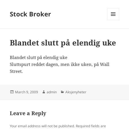
Stock Broker
MENU
AND
WIDGETS
Blandet slutt på elendig uke
Blandet slutt på elendig uke
Sluttspurt reddet dagen, men ikke uken, på Wall
Street.
Posted
Author
Categories
March 9, 2009
admin
Aksjenyheter
on
Leave a Reply
Your email address will not be published.
Required fields are