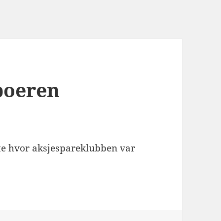
mboeren
te hvor aksjespareklubben var