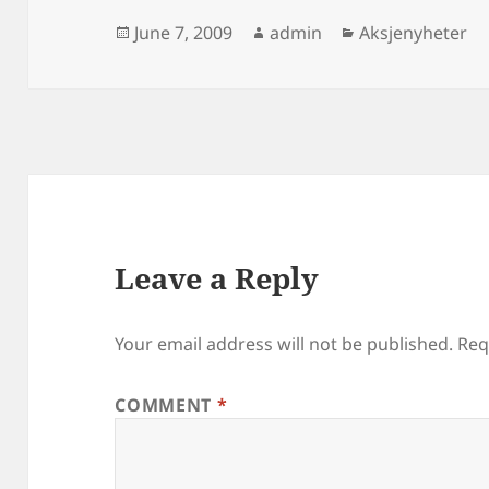
Posted
Author
Categories
June 7, 2009
admin
Aksjenyheter
on
Leave a Reply
Your email address will not be published.
Req
COMMENT
*