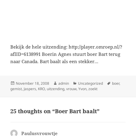
Bekijk de hele uitzending: http://player.omroep.nl/?
aflID=6138991 Boerin Agnes stuurt boer Bart terug
naar Canada. Bart baalt als een stekker…
Posted
Author
Categories
Tags
November 18, 2008
admin
Uncategorized
boer
,
on
gemist
,
Jaspers
,
KRO
,
uitzending
,
vrouw
,
Yvon
,
zoekt
25 thoughts on “Boer Bart baalt”
Paulusvrouwtje
says: