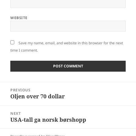
WEBSITE
Save my name, email, and website in this browser for the next
time I comment.
Post
PREVIOUS
navigation
Oljen over 70 dollar
Previous
post:
NEXT
USA-tall ga norsk børshopp
Next
post: