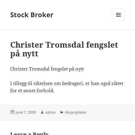
Stock Broker
MENU
AND
WIDGETS
Christer Tromsdal fengslet
på nytt
Christer Tromsdal fengslet på nytt
I tillegg til siktelsen om bedrageri, er han også siktet
for et annet forhold.
Posted
Author
Categories
June 7, 2009
admin
Aksjenyheter
on
Leave a Reply