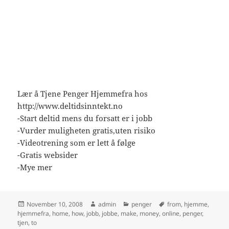
Lær å Tjene Penger Hjemmefra hos
http://www.deltidsinntekt.no
-Start deltid mens du forsatt er i jobb
-Vurder muligheten gratis,uten risiko
-Videotrening som er lett å følge
-Gratis websider
-Mye mer
Posted
Author
Categories
Tags
November 10, 2008
admin
penger
from
,
hjemme
,
on
hjemmefra
,
home
,
how
,
jobb
,
jobbe
,
make
,
money
,
online
,
penger
,
tjen
,
to