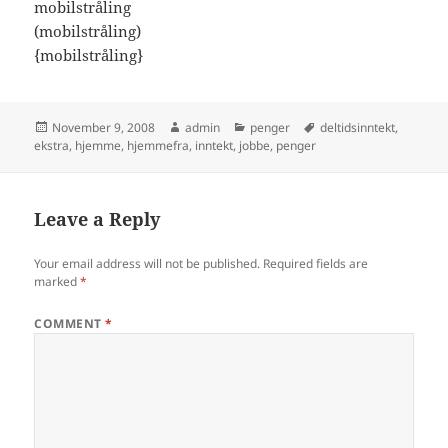
mobilstråling
(mobilstråling)
{mobilstråling}
Posted
Author
Categories
Tags
November 9, 2008
admin
penger
deltidsinntekt
,
on
ekstra
,
hjemme
,
hjemmefra
,
inntekt
,
jobbe
,
penger
Leave a Reply
Your email address will not be published.
Required fields are
marked
*
COMMENT
*