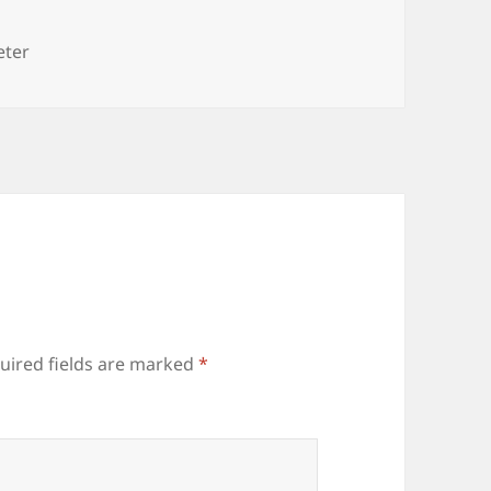
es
eter
uired fields are marked
*