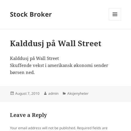
Stock Broker
MENU
AND
WIDGETS
Kalddusj på Wall Street
Kalddusj på Wall Street
Skuffende vekst i amerikansk økonomi sender
børsen ned.
Posted
Author
Categories
August 7, 2010
admin
Aksjenyheter
on
Leave a Reply
Your email address will not be published.
Required fields are