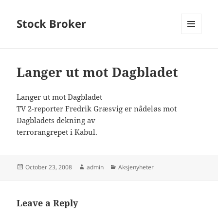
Stock Broker
MENU
AND
WIDGETS
Langer ut mot Dagbladet
Langer ut mot Dagbladet
TV 2-reporter Fredrik Græsvig er nådeløs mot
Dagbladets dekning av
terrorangrepet i Kabul.
Posted
Author
Categories
October 23, 2008
admin
Aksjenyheter
on
Leave a Reply