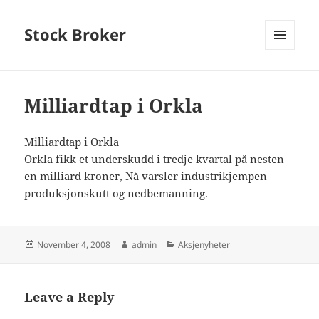
Stock Broker
MENU
AND
WIDGETS
Milliardtap i Orkla
Milliardtap i Orkla
Orkla fikk et underskudd i tredje kvartal på nesten
en milliard kroner, Nå varsler industrikjempen
produksjonskutt og nedbemanning.
Posted
Author
Categories
November 4, 2008
admin
Aksjenyheter
on
Leave a Reply