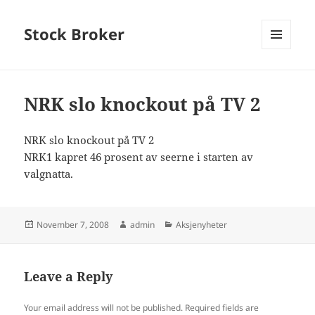
Stock Broker
MENU
AND
WIDGETS
NRK slo knockout på TV 2
NRK slo knockout på TV 2
NRK1 kapret 46 prosent av seerne i starten av
valgnatta.
Posted
Author
Categories
November 7, 2008
admin
Aksjenyheter
on
Leave a Reply
Your email address will not be published.
Required fields are