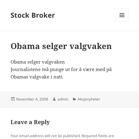
Stock Broker
MENU
AND
WIDGETS
Obama selger valgvaken
Obama selger valgvaken
Journalistene må punge ut for å være med på
Obamas valgvake i natt.
Posted
Author
Categories
November 4, 2008
admin
Aksjenyheter
on
Leave a Reply
Your email address will not be published.
Required fields are