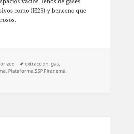
espacios vacíos llenos de gases
osivos como (H2S) y benceno que
rosos.
ies
Tags
orized
extracción
,
gas
,
rma
,
Plataforma.SSP.Piranema
,