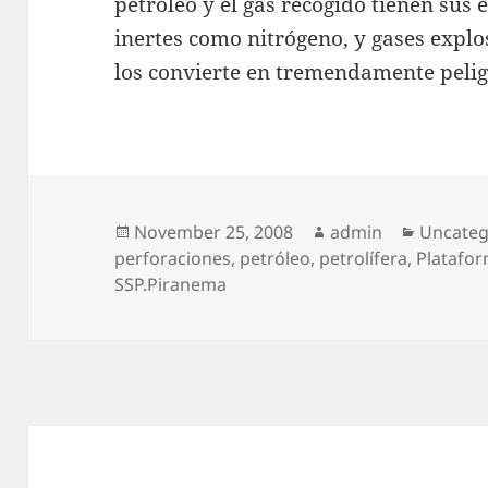
petróleo y el gas recogido tienen sus 
inertes como nitrógeno, y gases expl
los convierte en tremendamente pelig
Posted
Author
Categor
November 25, 2008
admin
Uncateg
on
perforaciones
,
petróleo
,
petrolífera
,
Platafo
SSP.Piranema