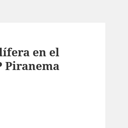
ífera en el
P Piranema