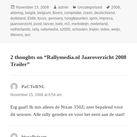
Posted
Author
Categories
Tags
November 15, 2008
admin
Uncategorized
2008
,
on
abbring
,
belgië
,
belgium
,
Boers
,
compilatie
,
crash
,
deutschland
,
duitsland
,
Eldik
,
focus
,
germany
,
hoogtepunten
,
ignis
,
impreza
,
jaaroverzicht
,
joost
,
lancer
,
loeb
,
m3
,
merksteijn
,
nederland
,
netherlands
,
rally
,
rallymedia
,
s2000
,
schouten
,
trailer
,
video
,
weijs
,
Wevers
,
wrc
2 thoughts on “Rallymedia.nl Jaaroverzicht 2008
Trailer”
PaCToRNL
says:
November 15, 2008 at 6:54 am
Erg gaaf! Ik mis alleen de Nixan 350Z; zeer bepalend voor
dit seizoen. Alle rally gereden en voor het eerst aan de start!
htsrallyteam
says: