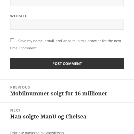
WEBSITE
Save my name, email, and website in this browser for the next
time I comment.
Post
PREVIOUS
navigation
Mobilnummer solgt for 16 millioner
Previous
post:
NEXT
Han solgte ManU og Chelsea
Next
post:
Proudly powered by WordPress