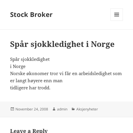
Stock Broker
MENU
AND
WIDGETS
Spår sjokkledighet i Norge
Spår sjokkledighet
i Norge
Norske økonomer tror vi får en arbeidsledighet som
er langt høyere enn man
tidligere har trodd.
Posted
Author
Categories
November 24, 2008
admin
Aksjenyheter
on
Leave a Reply