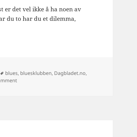
t er det vel ikke å ha noen av
Har du to har du et dilemma,
es
Tags
blues
,
bluesklubben
,
Dagbladet.no
,
on Tomt for penger og tomt for dop blues
comment