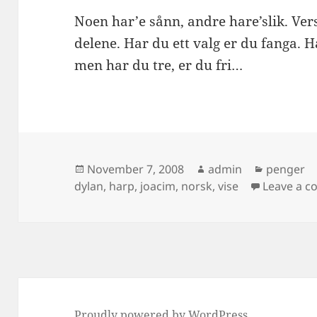
Noen har’e sånn, andre hare’slik. Vers
delene. Har du ett valg er du fanga. 
men har du tre, er du fri…
Posted
Author
Categori
November 7, 2008
admin
penger
on
dylan
,
harp
,
joacim
,
norsk
,
vise
Leave a 
Proudly powered by WordPress