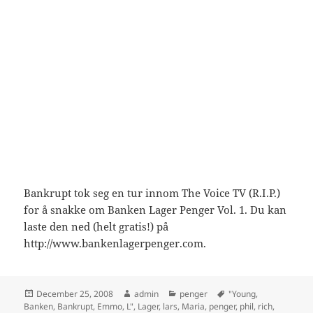
Bankrupt tok seg en tur innom The Voice TV (R.I.P.)
for å snakke om Banken Lager Penger Vol. 1. Du kan
laste den ned (helt gratis!) på
http://www.bankenlagerpenger.com.
Posted
Author
Categories
Tags
December 25, 2008
admin
penger
"Young
,
on
Banken
,
Bankrupt
,
Emmo
,
L"
,
Lager
,
lars
,
Maria
,
penger
,
phil
,
rich
,