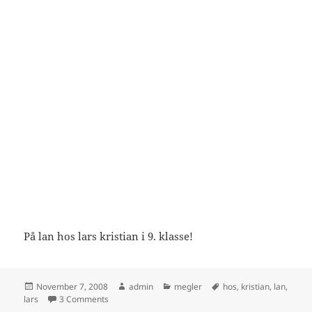
På lan hos lars kristian i 9. klasse!
Posted
Author
Categories
Tags
November 7, 2008
admin
megler
hos
,
kristian
,
lan
,
on
on Rebell-henrik og megler-tommy
lars
3 Comments