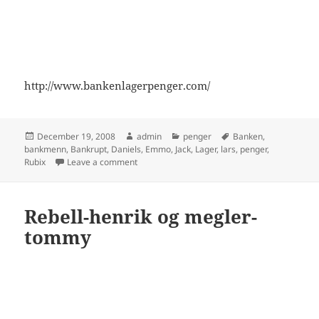
http://www.bankenlagerpenger.com/
Posted
Author
Categories
Tags
December 19, 2008
admin
penger
Banken
,
on
bankmenn
,
Bankrupt
,
Daniels
,
Emmo
,
Jack
,
Lager
,
lars
,
penger
,
on Bankmenn Feat Rob Banks – “Penger Ut, Pe
Rubix
Leave a comment
Rebell-henrik og megler-
tommy