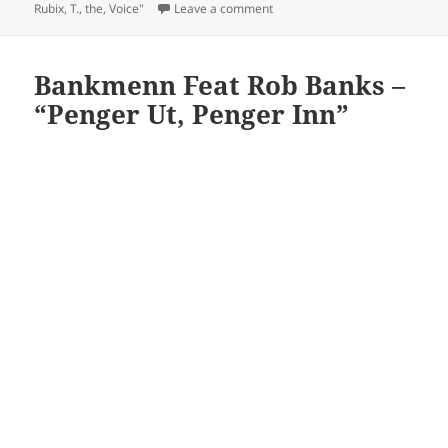
on Bankrupt @ The VoiceTV 21.
Rubix
,
T.
,
the
,
Voice"
Leave a comment
Bankmenn Feat Rob Banks –
“Penger Ut, Penger Inn”