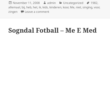
Posted
Author
Categories
Tags
November 11, 2008
admin
Uncategorized
1982
,
on
allemaal
,
bij
,
heb
,
het
,
ik
,
kids
,
kinderen
,
koor
,
Me
,
niet
,
singing
,
voor
,
on Kinderen voor Kinderen 3 – Ik heb het all
zingen
Leave a comment
Sogndal Fotball – Me E Med