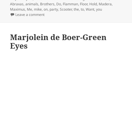
on
Abraxas
,
animals
,
Brothers
,
Do
,
Flamman
,
Floor
,
Hold
,
Madera
,
Maximus
,
Me
,
mike
,
on
,
party
,
Scooter
,
the
,
to
,
Want
,
you
on Preview: Mike Madera Break Mix of Party Animals
Leave a comment
Marjolein de Boer-Green
Eyes