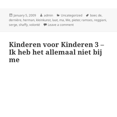
Posted
Author
Categories
Tags
January 5, 2009
admin
Uncategorized
boer
,
de
,
on
dernière
,
herman
,
kleinkunst
,
laat
,
ma
,
Me
,
pieter
,
ramses
,
reggiani
,
on ” Laat me ” (ORIGINELE B
serge
,
shaffy
,
volonté
Leave a comment
Kinderen voor Kinderen 3 –
Ik heb het allemaal niet bij
me