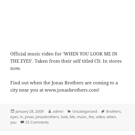
Official music video for ‘WHEN YOU LOOK ME IN
THE EYES’. Taken from their self titled CD. In stores
now.
Find out when the Jonas Brothers are coming to a
city near you at www.jonasbrothers.com!
Posted
Author
Categories
Tags
January 28, 2009
admin
Uncategorized
Brothers
,
on
eyes
,
in
,
jonas
,
jonasbrothers
,
look
,
Me
,
music
,
the
,
video
,
when
,
on Jonas Brothers: When You Look Me In The Eyes – 
you
25 Comments