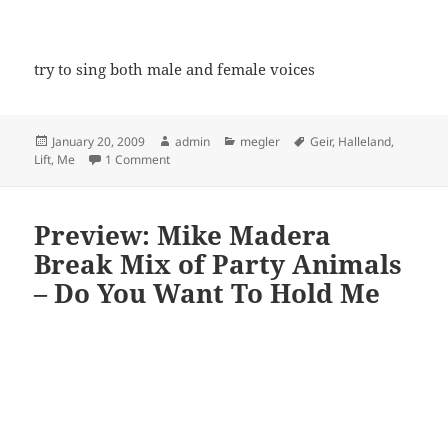
try to sing both male and female voices
Posted
Author
Categories
Tags
January 20, 2009
admin
megler
Geir
,
Halleland
,
on
on Lift Me, live from Megleren, Sandnes
Lift
,
Me
1 Comment
Preview: Mike Madera
Break Mix of Party Animals
– Do You Want To Hold Me