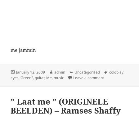
me jammin
Posted
Author
Categories
Tags
January 12, 2009
admin
Uncategorized
coldplay
,
on
on Marjolein de Boe
eyes
,
Green"
,
guitar
,
Me
,
music
Leave a comment
” Laat me ” (ORIGINELE
BEELDEN) – Ramses Shaffy