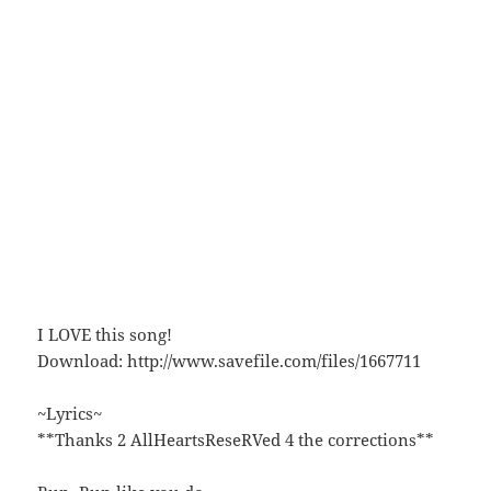
I LOVE this song!
Download: http://www.savefile.com/files/1667711
~Lyrics~
**Thanks 2 AllHeartsReseRVed 4 the corrections**