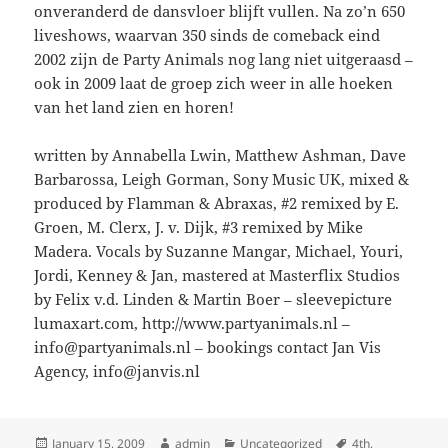
onveranderd de dansvloer blijft vullen. Na zo’n 650
liveshows, waarvan 350 sinds de comeback eind
2002 zijn de Party Animals nog lang niet uitgeraasd –
ook in 2009 laat de groep zich weer in alle hoeken
van het land zien en horen!
written by Annabella Lwin, Matthew Ashman, Dave
Barbarossa, Leigh Gorman, Sony Music UK, mixed &
produced by Flamman & Abraxas, #2 remixed by E.
Groen, M. Clerx, J. v. Dijk, #3 remixed by Mike
Madera. Vocals by Suzanne Mangar, Michael, Youri,
Jordi, Kenney & Jan, mastered at Masterflix Studios
by Felix v.d. Linden & Martin Boer – sleevepicture
lumaxart.com, http://www.partyanimals.nl –
info@partyanimals.nl – bookings contact Jan Vis
Agency, info@janvis.nl
Posted
Author
Categories
Tags
January 15, 2009
admin
Uncategorized
4th
,