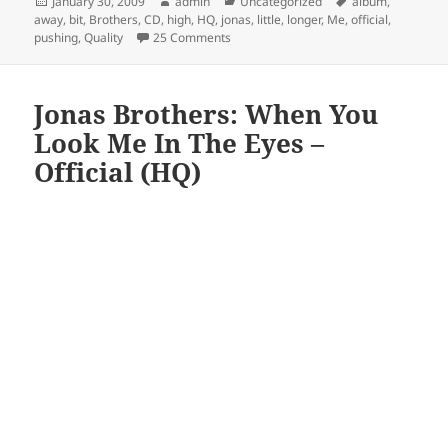
Posted
Author
Categories
Tags
January 30, 2009
admin
Uncategorized
albüm
,
on
away
,
bit
,
Brothers
,
CD
,
high
,
HQ
,
jonas
,
little
,
longer
,
Me
,
official
,
on Jonas Brothers – Pushing Me Away [O
pushing
,
Quality
25 Comments
Jonas Brothers: When You
Look Me In The Eyes –
Official (HQ)