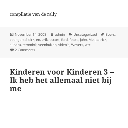
compilatie van de rally
Posted
Author
Categories
Tags
November 14, 2008
admin
Uncategorized
Boers
,
on
coentjersd
,
dirk
,
en
,
erik
,
escort
,
ford
,
foto's
,
john
,
Me
,
patrick
,
subaru
,
temmink
,
veenhuizen
,
video's
,
Wevers
,
wrc
on Nederland rally 2008,deel 1
2 Comments
Kinderen voor Kinderen 3 –
Ik heb het allemaal niet bij
me