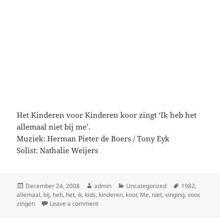
Het Kinderen voor Kinderen koor zingt ‘Ik heb het
allemaal niet bij me’.
Muziek: Herman Pieter de Boers / Tony Eyk
Solist: Nathalie Weijers
Posted
Author
Categories
Tags
December 24, 2008
admin
Uncategorized
1982
,
on
allemaal
,
bij
,
heb
,
het
,
ik
,
kids
,
kinderen
,
koor
,
Me
,
niet
,
singing
,
voor
,
on Kinderen voor Kinderen 3 – Ik heb het all
zingen
Leave a comment