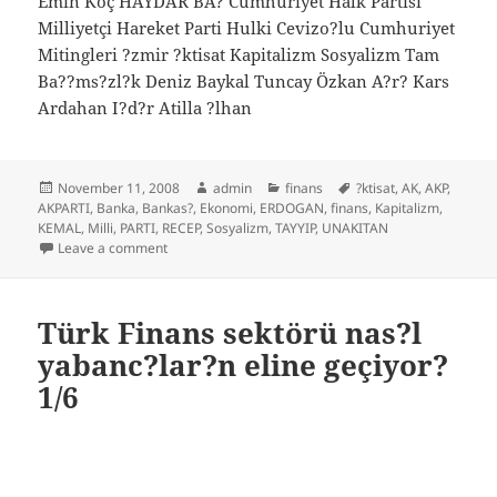
Emin Koç HAYDAR BA? Cumhuriyet Halk Partisi
Milliyetçi Hareket Parti Hulki Cevizo?lu Cumhuriyet
Mitingleri ?zmir ?ktisat Kapitalizm Sosyalizm Tam
Ba??ms?zl?k Deniz Baykal Tuncay Özkan A?r? Kars
Ardahan I?d?r Atilla ?lhan
Posted
Author
Categories
Tags
November 11, 2008
admin
finans
?ktisat
,
AK
,
AKP
,
on
AKPARTI
,
Banka
,
Bankas?
,
Ekonomi
,
ERDOGAN
,
finans
,
Kapitalizm
,
KEMAL
,
Milli
,
PARTI
,
RECEP
,
Sosyalizm
,
TAYYIP
,
UNAKITAN
on Türk Finans sektörü nas?l yabanc?lar?n eline geçiy
Leave a comment
Türk Finans sektörü nas?l
yabanc?lar?n eline geçiyor?
1/6