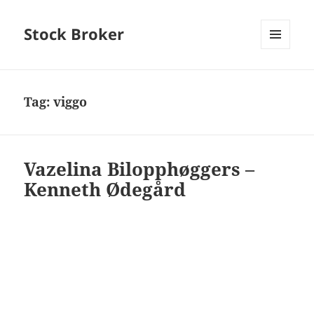
Stock Broker
MENU
AND
WIDGETS
Tag:
viggo
Vazelina Bilopphøggers –
Kenneth Ødegård