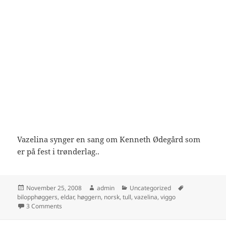
Vazelina synger en sang om Kenneth Ødegård som
er på fest i trønderlag..
Posted
Author
Categories
Tags
November 25, 2008
admin
Uncategorized
on
bilopphøggers
,
eldar
,
høggern
,
norsk
,
tull
,
vazelina
,
viggo
on Vazelina Bilopphøggers – Kenneth Ødegård
3 Comments