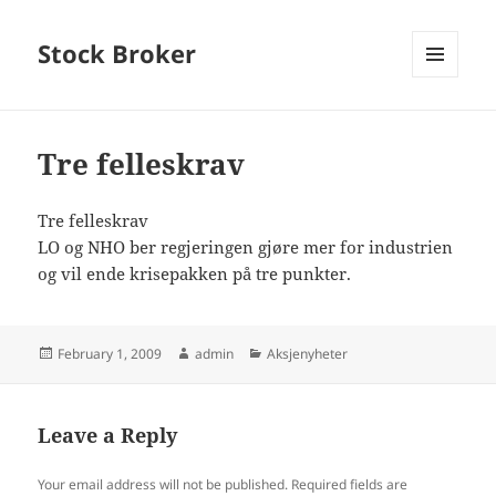
Stock Broker
MENU
AND
WIDGETS
Tre felleskrav
Tre felleskrav
LO og NHO ber regjeringen gjøre mer for industrien
og vil ende krisepakken på tre punkter.
Posted
Author
Categories
February 1, 2009
admin
Aksjenyheter
on
Leave a Reply
Your email address will not be published.
Required fields are