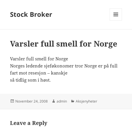
Stock Broker
MENU
AND
WIDGETS
Varsler full smell for Norge
Varsler full smell for Norge
Norges ledende sjeføkonomer tror Norge er på full
fart mot resesjon – kanskje
så tidlig som i høst.
Posted
Author
Categories
November 24, 2008
admin
Aksjenyheter
on
Leave a Reply