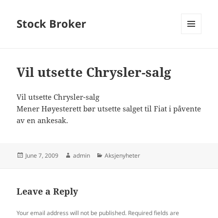
Stock Broker
MENU
AND
WIDGETS
Vil utsette Chrysler-salg
Vil utsette Chrysler-salg
Mener Høyesterett bør utsette salget til Fiat i påvente
av en ankesak.
Posted
Author
Categories
June 7, 2009
admin
Aksjenyheter
on
Leave a Reply
Your email address will not be published.
Required fields are