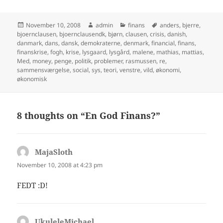
Posted
Author
Categories
Tags
November 10, 2008
admin
finans
anders
,
bjerre
,
on
bjoernclausen
,
bjoernclausendk
,
bjørn
,
clausen
,
crisis
,
danish
,
danmark
,
dans
,
dansk
,
demokraterne
,
denmark
,
financial
,
finans
,
finanskrise
,
fogh
,
krise
,
lysgaard
,
lysgård
,
malene
,
mathias
,
mattias
,
Med
,
money
,
penge
,
politik
,
problemer
,
rasmussen
,
re
,
sammensværgelse
,
social
,
sys
,
teori
,
venstre
,
vild
,
økonomi
,
økonomisk
8 thoughts on “En God Finans?”
MajaSloth
says:
November 10, 2008 at 4:23 pm
FEDT :D!
UkuleleMichael
says: