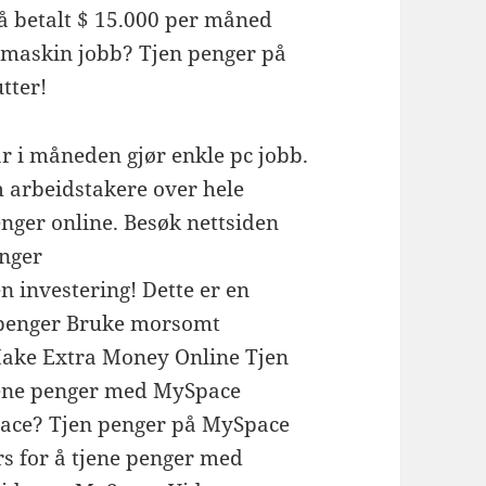
få betalt $ 15.000 per måned
amaskin jobb? Tjen penger på
tter!
ar i måneden gjør enkle pc jobb.
m arbeidstakere over hele
penger online. Besøk nettsiden
enger
en investering! Dette er en
 penger Bruke morsomt
ake Extra Money Online Tjen
jene penger med MySpace
ace? Tjen penger på MySpace
s for å tjene penger med