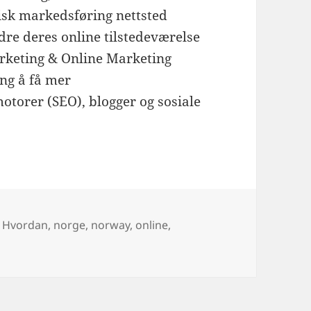
sk markedsføring nettsted
edre deres online tilstedeværelse
keting & Online Marketing
ng å få mer
torer (SEO), blogger og sosiale
Tags
Hvordan
,
norge
,
norway
,
online
,