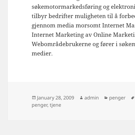
søkemotormarkedsføring og elektroni
tilbyr bedrifter muligheten til å forb
gjennom media morsomt Internet Mar
Internet Marketing av Online Marketi
Webområdebrukerne og fører i søkemo
medier.
Posted
Author
Categories
January 28, 2009
admin
penger
on
penger
,
tjene