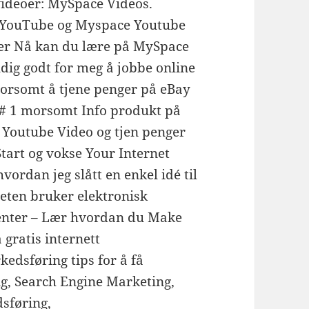
videoer: MySpace Videos.
YouTube og Myspace Youtube
her Nå kan du lære på MySpace
ldig godt for meg å jobbe online
 morsomt å tjene penger på eBay
 # 1 morsomt Info produkt på
 Youtube Video og tjen penger
tart og vokse Your Internet
vordan jeg slått en enkel idé til
heten bruker elektronisk
Center – Lær hvordan du Make
gratis internett
kedsføring tips for å få
ng, Search Engine Marketing,
sføring,