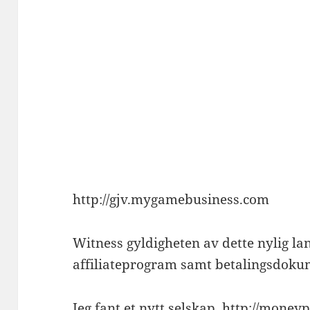
http://gjv.mygamebusiness.com
Witness gyldigheten av dette nylig la
affiliateprogram samt betalingsdoku
Jeg fant et nytt selskap, http://money