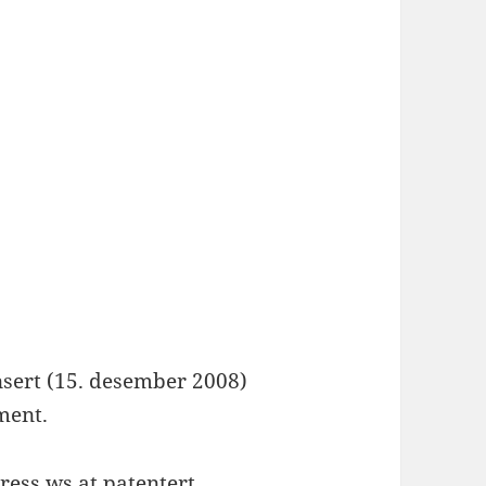
nsert (15. desember 2008)
ment.
press.ws at patentert