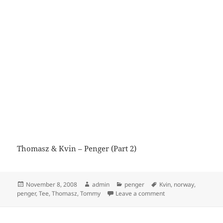
Thomasz & Kvin – Penger (Part 2)
Posted
Author
Categories
Tags
November 8, 2008
admin
penger
Kvin
,
norway
,
on
on Thomasz – Penger 
penger
,
Tee
,
Thomasz
,
Tommy
Leave a comment