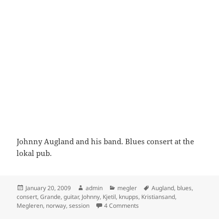
Johnny Augland and his band. Blues consert at the
lokal pub.
Posted
Author
Categories
Tags
January 20, 2009
admin
megler
Augland
,
blues
,
on
consert
,
Grande
,
guitar
,
Johnny
,
Kjetil
,
knupps
,
Kristiansand
,
on Johnny Augland
Megleren
,
norway
,
session
4 Comments