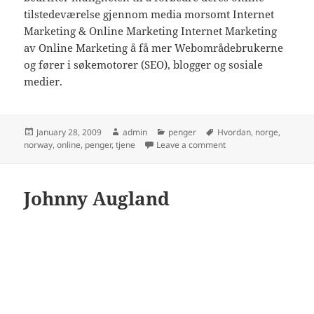
tilstedeværelse gjennom media morsomt Internet
Marketing & Online Marketing Internet Marketing
av Online Marketing å få mer Webområdebrukerne
og fører i søkemotorer (SEO), blogger og sosiale
medier.
Posted
Author
Categories
Tags
January 28, 2009
admin
penger
Hvordan
,
norge
,
on
on Hvordan Tjene Penge
norway
,
online
,
penger
,
tjene
Leave a comment
Johnny Augland