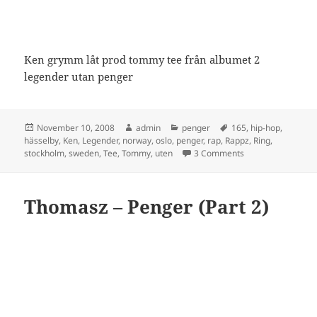
Ken grymm låt prod tommy tee från albumet 2
legender utan penger
Posted
Author
Categories
Tags
November 10, 2008
admin
penger
165
,
hip-hop
,
on
hässelby
,
Ken
,
Legender
,
norway
,
oslo
,
penger
,
rap
,
Rappz
,
Ring
,
on Ken ring o tom
stockholm
,
sweden
,
Tee
,
Tommy
,
uten
3 Comments
Thomasz – Penger (Part 2)