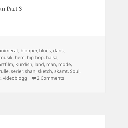
n Part 3
Tags
animerat
,
blooper
,
blues
,
dans
,
kmusik
,
hem
,
hip-hop
,
hälsa
,
ortfilm
,
Kurdish
,
land
,
man
,
mode
,
rulle
,
serier
,
shan
,
sketch
,
skämt
,
Soul
,
on Shan The Man 2008 – Blatte
t
,
videoblogg
2 Comments