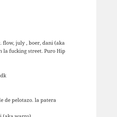
 flow, july , boer, dani (aka
 la fucking street. Puro Hip
cdk
le de pelotazo. la patera
ni (aka warro)