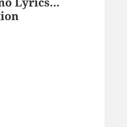
no Lyrics…
tion