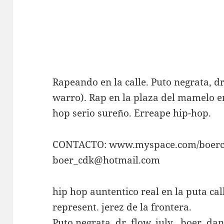
Rapeando en la calle. Puto negrata, dr.
warro). Rap en la plaza del mamelo en
hop serio sureño. Erreape hip-hop.
CONTACTO: www.myspace.com/boer
boer_cdk@hotmail.com
hip hop auntentico real en la puta cal
represent. jerez de la frontera.
Puto negrata, dr. flow, july , boer, da