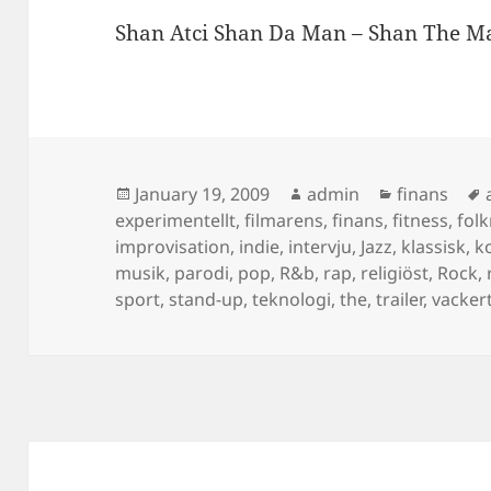
Shan Atci Shan Da Man – Shan The Ma
Posted
Author
Categories
January 19, 2009
admin
finans
on
experimentellt
,
filmarens
,
finans
,
fitness
,
fol
improvisation
,
indie
,
intervju
,
Jazz
,
klassisk
,
k
musik
,
parodi
,
pop
,
R&b
,
rap
,
religiöst
,
Rock
,
sport
,
stand-up
,
teknologi
,
the
,
trailer
,
vacker