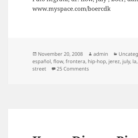
www.myspace.com/boercdk
Posted
Author
Categor
November 20, 2008
admin
Uncateg
on
español
,
flow
,
frontera
,
hip-hop
,
jerez
,
july
,
la
on hip hop jerez de l
street
25 Comments