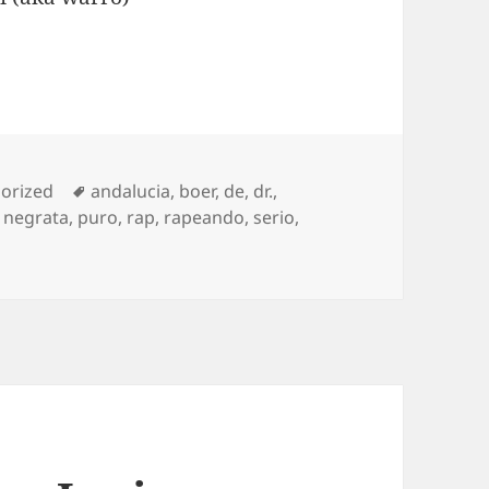
ies
Tags
orized
andalucia
,
boer
,
de
,
dr.
,
,
negrata
,
puro
,
rap
,
rapeando
,
serio
,
a frontera rap de calle 2008