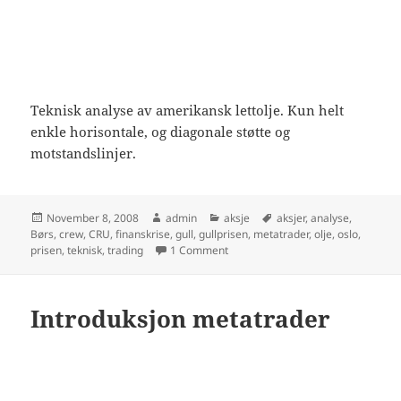
Teknisk analyse av amerikansk lettolje. Kun helt
enkle horisontale, og diagonale støtte og
motstandslinjer.
Posted
Author
Categories
Tags
November 8, 2008
admin
aksje
aksjer
,
analyse
,
on
Børs
,
crew
,
CRU
,
finanskrise
,
gull
,
gullprisen
,
metatrader
,
olje
,
oslo
,
on Teknisk Analyse Olje 8.nov 200
prisen
,
teknisk
,
trading
1 Comment
Introduksjon metatrader