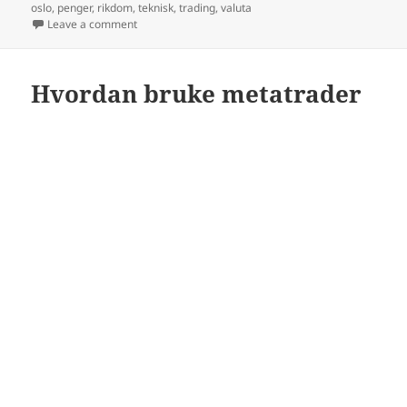
oslo
,
penger
,
rikdom
,
teknisk
,
trading
,
valuta
on Teknisk analyse Gull del 3; 14.nov.08
Leave a comment
Hvordan bruke metatrader