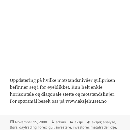
Oppdatering på hvilke motstandsnivåer gullprisen
befinner seg i for øyeblikket. Kun helt enkle
horisontale og diagonale støtte og motstandslinjer.
For spørsmål besøk oss på www.aksjehuset.no
Posted
Author
Categories
Tags
November 15, 2008
admin
aksje
aksjer
,
analyse
,
on
Børs
,
daytrading
,
forex
,
gull
,
investere
,
investorer
,
metatrader
,
olje
,