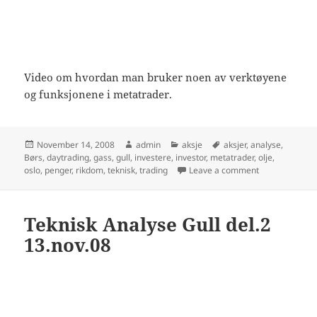
Video om hvordan man bruker noen av verktøyene
og funksjonene i metatrader.
Posted
Author
Categories
Tags
November 14, 2008
admin
aksje
aksjer
,
analyse
,
on
Børs
,
daytrading
,
gass
,
gull
,
investere
,
investor
,
metatrader
,
olje
,
on Hvordan br
oslo
,
penger
,
rikdom
,
teknisk
,
trading
Leave a comment
Teknisk Analyse Gull del.2
13.nov.08