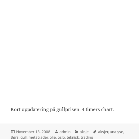
Kort oppdatering på gullprisen. 4 timers chart.
Posted
Author
Categories
Tags
November 13, 2008
admin
aksje
aksjer
,
analyse
,
on
Børs
,
gull
,
metatrader
,
olje
,
oslo
,
teknisk
,
trading