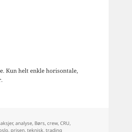
e. Kun helt enkle horisontale,
r.
es
Tags
aksjer
,
analyse
,
Børs
,
crew
,
CRU
,
oslo
,
prisen
,
teknisk
,
trading