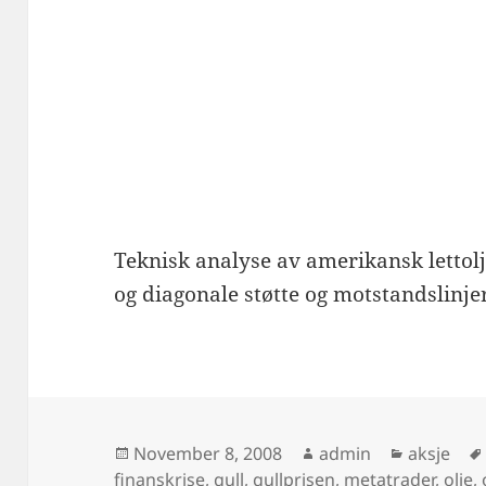
Teknisk analyse av amerikansk lettolj
og diagonale støtte og motstandslinje
Posted
Author
Categori
November 8, 2008
admin
aksje
on
finanskrise
,
gull
,
gullprisen
,
metatrader
,
olje
,