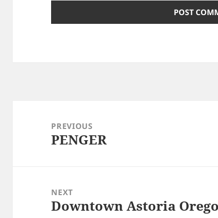
Post
navigation
PREVIOUS
PENGER
Previous
post:
NEXT
Downtown Astoria Oregon
Next