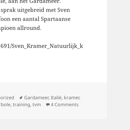
ole, aan het Gardameer.
sprak uitgebreid met Sven
foon een aantal Spartaanse
mpioen allround.
76691/Sven_Kramer_Natuurlijk_k
ies
Tags
orized
Gardameer
,
Italië
,
kramer
,
on Spartaanse training
rbole
,
training
,
tvm
4 Comments