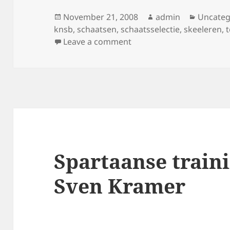
Posted
Author
Categor
November 21, 2008
admin
Uncateg
on
knsb
,
schaatsen
,
schaatsselectie
,
skeeleren
,
on Skeelertraining 7 mei 
Leave a comment
Spartaanse train
Sven Kramer