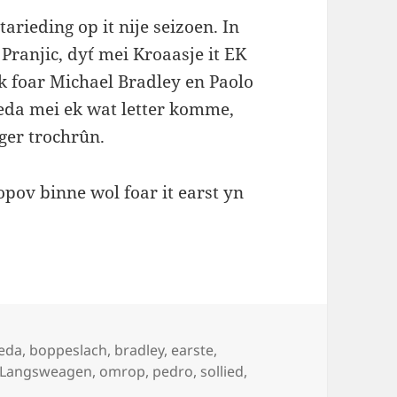
arieding op it nije seizoen. In
 Pranjic, dy´t mei Kroaasje it EK
 ek foar Michael Bradley en Paolo
eda mei ek wat letter komme,
ger trochrûn.
pov binne wol foar it earst yn
ags
eda
,
boppeslach
,
bradley
,
earste
,
Langsweagen
,
omrop
,
pedro
,
sollied
,
h: SC Hearrenfean set wer útein