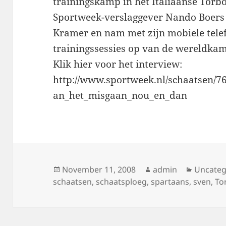
trainingskamp in het Italiaanse Torb
Sportweek-verslaggever Nando Boers 
Kramer en nam met zijn mobiele tele
trainingssessies op van de wereldka
Klik hier voor het interview:
http://www.sportweek.nl/schaatsen/
an_het_misgaan_nou_en_dan
Posted
Author
Categor
November 11, 2008
admin
Uncateg
on
schaatsen
,
schaatsploeg
,
spartaans
,
sven
,
To