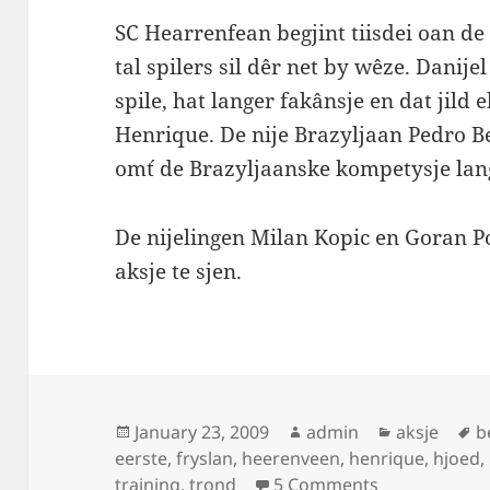
SC Hearrenfean begjint tiisdei oan de t
tal spilers sil dêr net by wêze. Danijel
spile, hat langer fakânsje en dat jild
Henrique. De nije Brazyljaan Pedro B
om´t de Brazyljaanske kompetysje lan
De nijelingen Milan Kopic en Goran Po
aksje te sjen.
Posted
Author
Categories
T
January 23, 2009
admin
aksje
b
on
eerste
,
fryslan
,
heerenveen
,
henrique
,
hjoed
,
on Boppeslac
training
,
trond
5 Comments