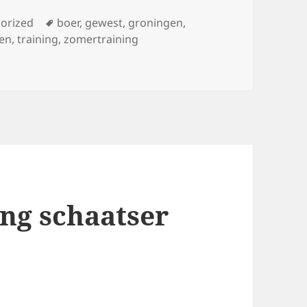
ies
Tags
orized
boer
,
gewest
,
groningen
,
ten
,
training
,
zomertraining
2008 deel 3
ing schaatser