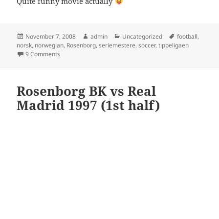
Quite funny movie actually
Posted
Author
Categories
Tags
November 7, 2008
admin
Uncategorized
football
,
on
norsk
,
norwegian
,
Rosenborg
,
seriemestere
,
soccer
,
tippeligaen
on Rosenborg Seriemestere 2006
9 Comments
Rosenborg BK vs Real
Madrid 1997 (1st half)