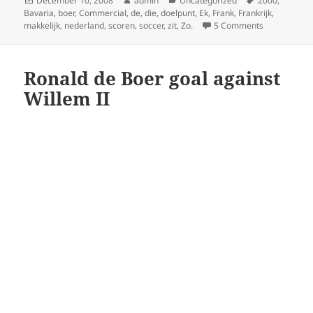
December 10, 2008
admin
Uncategorized
2000
,
on
Bavaria
,
boer
,
Commercial
,
de
,
die
,
doelpunt
,
Ek
,
Frank
,
Frankrijk
,
on Zo. Die z
makkelijk
,
nederland
,
scoren
,
soccer
,
zit
,
Zo.
5 Comments
Ronald de Boer goal against
Willem II