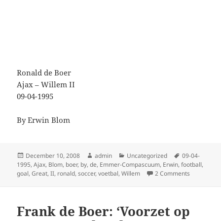
Ronald de Boer
Ajax – Willem II
09-04-1995
By Erwin Blom
Posted
Author
Categories
Tags
December 10, 2008
admin
Uncategorized
09-04-
on
1995
,
Ajax
,
Blom
,
boer
,
by
,
de
,
Emmer-Compascuum
,
Erwin
,
football
,
on Ronald d
goal
,
Great
,
II
,
ronald
,
soccer
,
voetbal
,
Willem
2 Comments
Frank de Boer: ‘Voorzet op