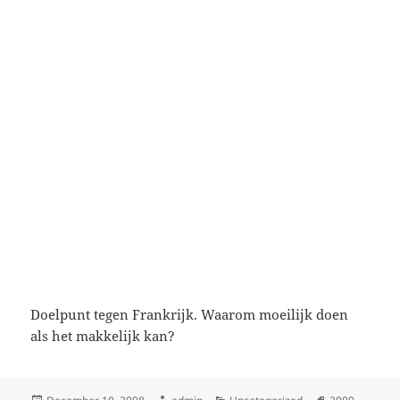
Doelpunt tegen Frankrijk. Waarom moeilijk doen
als het makkelijk kan?
Posted
Author
Categories
Tags