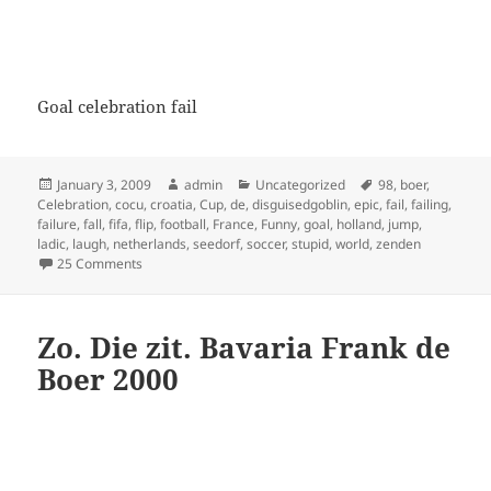
Goal celebration fail
Posted
Author
Categories
Tags
January 3, 2009
admin
Uncategorized
98
,
boer
,
on
Celebration
,
cocu
,
croatia
,
Cup
,
de
,
disguisedgoblin
,
epic
,
fail
,
failing
,
failure
,
fall
,
fifa
,
flip
,
football
,
France
,
Funny
,
goal
,
holland
,
jump
,
ladic
,
laugh
,
netherlands
,
seedorf
,
soccer
,
stupid
,
world
,
zenden
on Goal celebration fail
25 Comments
Zo. Die zit. Bavaria Frank de
Boer 2000