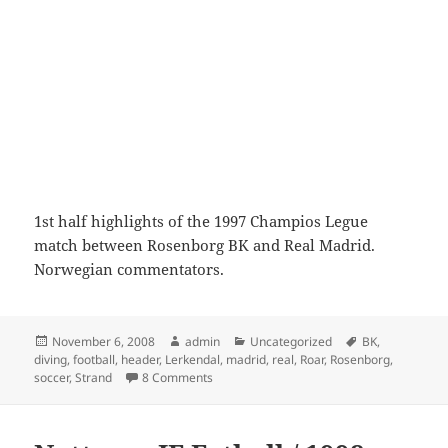
1st half highlights of the 1997 Champios Legue
match between Rosenborg BK and Real Madrid.
Norwegian commentators.
Posted
Author
Categories
Tags
November 6, 2008
admin
Uncategorized
BK
,
on
diving
,
football
,
header
,
Lerkendal
,
madrid
,
real
,
Roar
,
Rosenborg
,
on Rosenborg BK vs Real Madrid 1997 (1st 
soccer
,
Strand
8 Comments