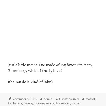
Just a little movie I’ve made of my favourite team,
Rosenborg, which I truely love!
(the music is kind of laim)
Posted
Author
Categories
Tags
November 6, 2008
admin
Uncategorized
football
,
on
footballers
,
norway
,
norwegian
,
rbk
,
Rosenborg
,
soccer