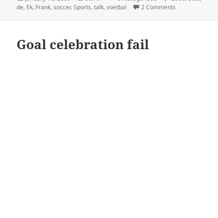
on
on Nog 30 dage
de
,
Ek
,
Frank
,
soccer
,
Sports
,
talk
,
voetbal
2 Comments
Goal celebration fail