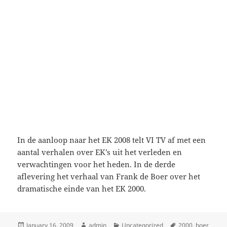
In de aanloop naar het EK 2008 telt VI TV af met een
aantal verhalen over EK’s uit het verleden en
verwachtingen voor het heden. In de derde
aflevering het verhaal van Frank de Boer over het
dramatische einde van het EK 2000.
Posted
Author
Categories
Tags
January 16, 2009
admin
Uncategorized
2000
,
boer
,