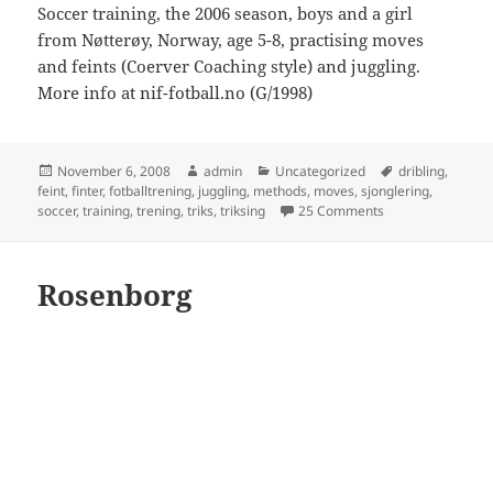
Soccer training, the 2006 season, boys and a girl
from Nøtterøy, Norway, age 5-8, practising moves
and feints (Coerver Coaching style) and juggling.
More info at nif-fotball.no (G/1998)
Posted
Author
Categories
Tags
November 6, 2008
admin
Uncategorized
dribling
,
on
feint
,
finter
,
fotballtrening
,
juggling
,
methods
,
moves
,
sjonglering
,
on Nøtterøy IF Fot
soccer
,
training
,
trening
,
triks
,
triksing
25 Comments
Rosenborg