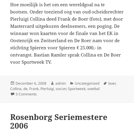
Hoe moeilijk is het om een wereldgoal na te
bootsen. Onder toeziend oog van oud-scheidsrechter
Pierluigi Collina deed Frank de Boer (foto), met door
Mastercard uitgekozen deelnemers, een poging. De
winnaar won kaarten voor de finale van het EK in
Oostenrijk en Zwitserland en De Boer nam voor de
stichting Spieren voor Spieren € 25.000,- in
ontvangst. Bastian Ramler sprak Collina en De Boer
voor Sportweek TV.
Posted
Author
Categories
Tags
December 6, 2008
admin
Uncategorized
boer
,
on
Collina
,
de
,
Frank
,
Pierluigi
,
soccer
,
Sportweek
,
voetbal
on Frank de Boer: ‘Voorzet op Van Basten kon beter’
3 Comments
Rosenborg Seriemestere
2006