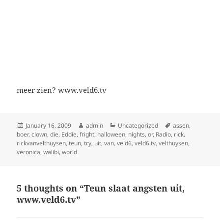
meer zien? www.veld6.tv
Posted
Author
Categories
Tags
January 16, 2009
admin
Uncategorized
assen
,
on
boer
,
clown
,
die
,
Eddie
,
fright
,
halloween
,
nights
,
or
,
Radio
,
rick
,
rickvanvelthuysen
,
teun
,
try
,
uit
,
van
,
veld6
,
veld6.tv
,
velthuysen
,
veronica
,
walibi
,
world
5 thoughts on “Teun slaat angsten uit,
www.veld6.tv”