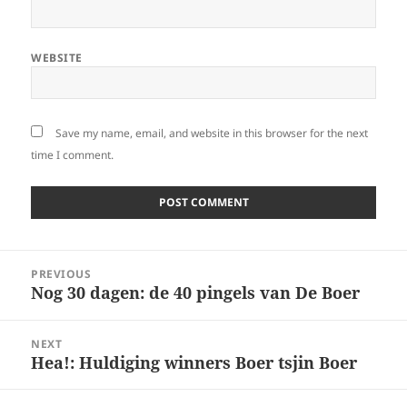
WEBSITE
Save my name, email, and website in this browser for the next
time I comment.
Post
PREVIOUS
navigation
Nog 30 dagen: de 40 pingels van De Boer
Previous
post:
NEXT
Hea!: Huldiging winners Boer tsjin Boer
Next
post: