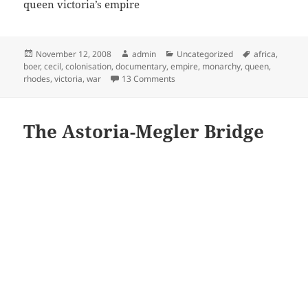
queen victoria’s empire
Posted
Author
Categories
Tags
November 12, 2008
admin
Uncategorized
africa
,
on
boer
,
cecil
,
colonisation
,
documentary
,
empire
,
monarchy
,
queen
,
on (2/6) Queen Victoria (The Scram
rhodes
,
victoria
,
war
13 Comments
The Astoria-Megler Bridge