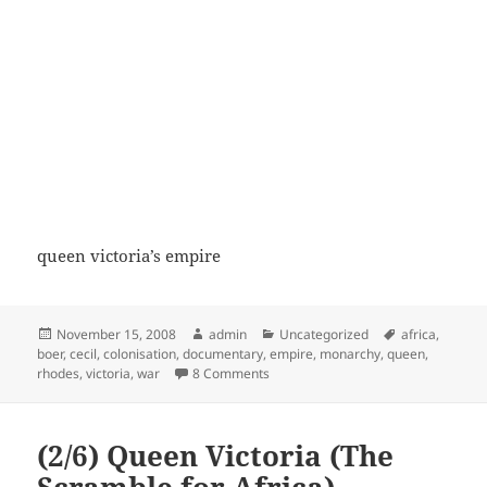
queen victoria’s empire
Posted
Author
Categories
Tags
November 15, 2008
admin
Uncategorized
africa
,
on
boer
,
cecil
,
colonisation
,
documentary
,
empire
,
monarchy
,
queen
,
on (1/6) Queen Victoria (The Scrambl
rhodes
,
victoria
,
war
8 Comments
(2/6) Queen Victoria (The