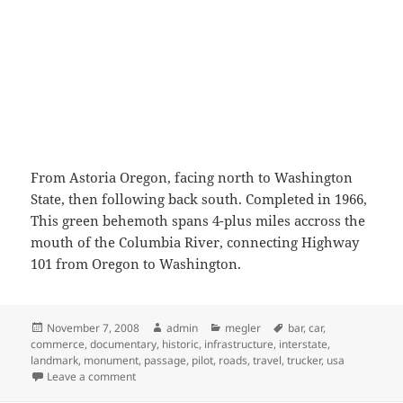
From Astoria Oregon, facing north to Washington
State, then following back south. Completed in 1966,
This green behemoth spans 4-plus miles accross the
mouth of the Columbia River, connecting Highway
101 from Oregon to Washington.
Posted
Author
Categories
Tags
November 7, 2008
admin
megler
bar
,
car
,
on
commerce
,
documentary
,
historic
,
infrastructure
,
interstate
,
landmark
,
monument
,
passage
,
pilot
,
roads
,
travel
,
trucker
,
usa
on The Astoria-Megler Bridge
Leave a comment