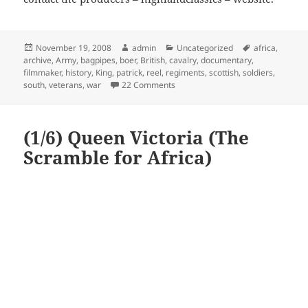
Posted
Author
Categories
Tags
November 19, 2008
admin
Uncategorized
africa
,
on
archive
,
Army
,
bagpipes
,
boer
,
British
,
cavalry
,
documentary
,
filmmaker
,
history
,
King
,
patrick
,
reel
,
regiments
,
scottish
,
soldiers
,
on Battle Lines: Last Boer War Vet
south
,
veterans
,
war
22 Comments
(1/6) Queen Victoria (The
Scramble for Africa)