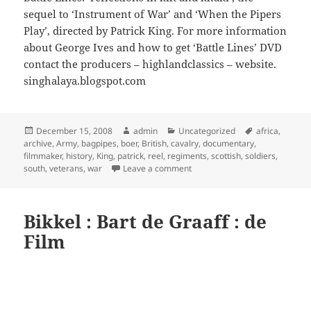
sequel to ‘Instrument of War’ and ‘When the Pipers
Play’, directed by Patrick King. For more information
about George Ives and how to get ‘Battle Lines’ DVD
contact the producers – highlandclassics – website.
singhalaya.blogspot.com
Posted
Author
Categories
Tags
December 15, 2008
admin
Uncategorized
africa
,
on
archive
,
Army
,
bagpipes
,
boer
,
British
,
cavalry
,
documentary
,
filmmaker
,
history
,
King
,
patrick
,
reel
,
regiments
,
scottish
,
soldiers
,
on Battle Lines: Last Boer War
south
,
veterans
,
war
Leave a comment
Bikkel : Bart de Graaff : de
Film