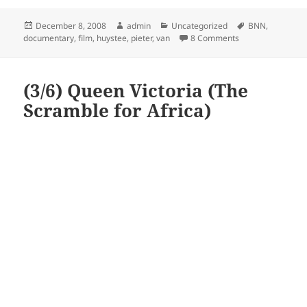
Posted
Author
Categories
Tags
December 8, 2008
admin
Uncategorized
BNN
,
on
on Bikkel : Bart de
documentary
,
film
,
huystee
,
pieter
,
van
8 Comments
(3/6) Queen Victoria (The
Scramble for Africa)