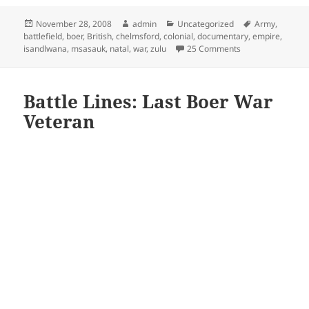
Posted
Author
Categories
Tags
November 28, 2008
admin
Uncategorized
Army
,
on
battlefield
,
boer
,
British
,
chelmsford
,
colonial
,
documentary
,
empire
,
on Isandlwana – Z
isandlwana
,
msasauk
,
natal
,
war
,
zulu
25 Comments
Battle Lines: Last Boer War
Veteran