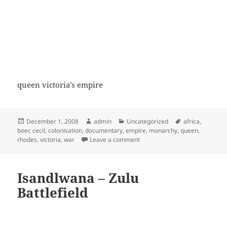
queen victoria’s empire
Posted
Author
Categories
Tags
December 1, 2008
admin
Uncategorized
africa
,
on
boer
,
cecil
,
colonisation
,
documentary
,
empire
,
monarchy
,
queen
,
on (3/6) Queen Victoria (The Sc
rhodes
,
victoria
,
war
Leave a comment
Isandlwana – Zulu
Battlefield